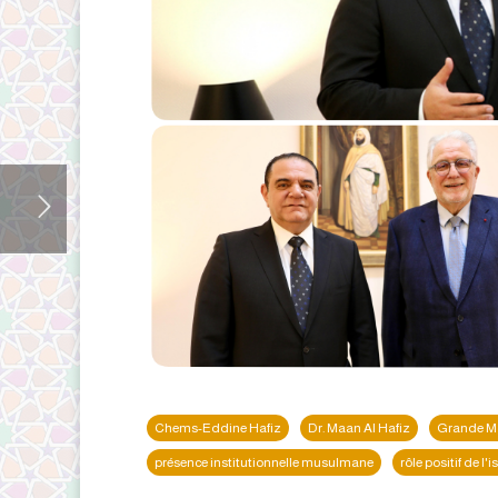
Chems-Eddine Hafiz
Dr. Maan Al Hafiz
Grande Mo
présence institutionnelle musulmane
rôle positif de l'