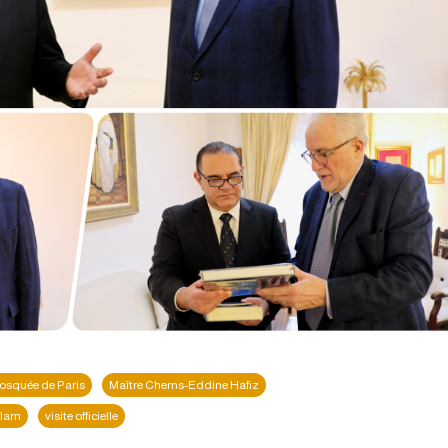
squée de Paris
Maître Chems-Eddine Hafiz
islam
visite officielle