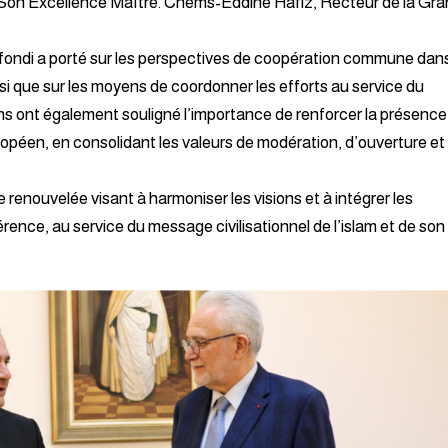
é Son Excellence Maître. Chems-Eddine Hafiz, Recteur de la Gr
fondi a porté sur les perspectives de coopération commune dans
nsi que sur les moyens de coordonner les efforts au service du
ns ont également souligné l’importance de renforcer la présence
opéen, en consolidant les valeurs de modération, d’ouverture et
renouvelée visant à harmoniser les visions et à intégrer les
férence, au service du message civilisationnel de l’islam et de son 